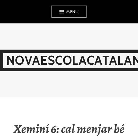
Skip
MENU
to
content
NOVAESCOLACATALAN
Xeminí 6: cal menjar bé