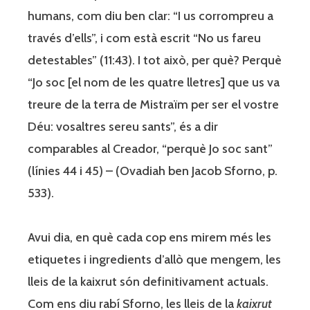
humans, com diu ben clar: “I us corrompreu a
través d’ells”, i com està escrit “No us fareu
detestables” (11:43). I tot això, per què? Perquè
“Jo soc [el nom de les quatre lletres] que us va
treure de la terra de Mistraïm per ser el vostre
Déu: vosaltres sereu sants”, és a dir
comparables al Creador, “perquè Jo soc sant”
(línies 44 i 45) – (Ovadiah ben Jacob Sforno, p.
533).
Avui dia, en què cada cop ens mirem més les
etiquetes i ingredients d’allò que mengem, les
lleis de la kaixrut són definitivament actuals.
Com ens diu rabí Sforno, les lleis de la
kaixrut