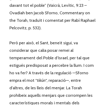
davant tot el poble” (Vaïcrà, Levític, 9:23 –
Ovadiah ben Jacob Sforno, Commentary on
the Torah, traduït i comentat per Rabí Raphael
Pelcovitz, p. 532).
Però per això, el Sant, beneït sigui, va
considerar que calia posar remei al
temperament del Poble d’Israel, per tal que
estigués predisposat a percebre la llum. I com
ho va fer? A través de la regulació —Sforno
empra el mot “
tikún
“, reparació—, entre
d’altres, de les lleis del menjar. La Torah
prohibeix aquells menjars que corrompen les
característiques morals i mentals dels