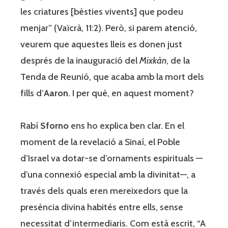
les criatures [bèsties vivents] que podeu
menjar” (Vaïcrà, 11:2). Però, si parem atenció,
veurem que aquestes lleis es donen just
després de la inauguració del
Mixkàn
, de la
Tenda de Reunió, que acaba amb la mort dels
fills d’
Aaron
. I per què, en aquest moment?
Rabí
Sforno
ens ho explica ben clar. En el
moment de la revelació a Sinaí, el Poble
d’Israel va dotar-se d’ornaments espirituals —
d’una connexió especial amb la divinitat—, a
través dels quals eren mereixedors que la
presència divina habités entre ells, sense
necessitat d’intermediaris. Com està escrit, “A