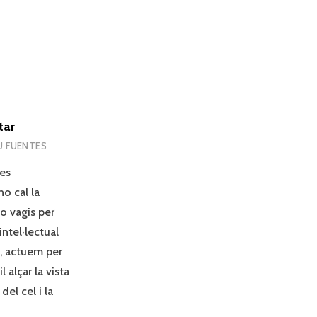
tar
U FUENTES
les
o cal la
no vagis per
intel·lectual
c, actuem per
 alçar la vista
del cel i la