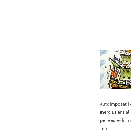
autoimposat i 
inèrcia i ens a
per veure-hi mé
terra.