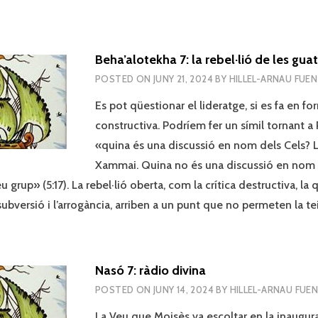
Beha’alotekha 7: la rebel·lió de les guat
POSTED ON
JUNY 21, 2024
BY
HILLEL-ARNAU FUE
Es pot qüestionar el lideratge, si es fa en fo
constructiva. Podríem fer un símil tornant a 
«quina és una discussió en nom dels Cels? Le
Xammai. Quina no és una discussió en nom 
u grup» (5:17). La rebel·lió oberta, com la crítica destructiva, la 
subversió i l’arrogància, arriben a un punt que no permeten la te
Nasó 7: ràdio divina
POSTED ON
JUNY 14, 2024
BY
HILLEL-ARNAU FUE
La Veu que Moisès va escoltar en la inaugura