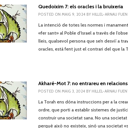
Quedoixim 7: els oracles i la bruixeria
POSTED ON
MAIG 9, 2024
BY
HILLEL-ARNAU FUE
La intenció de totes les normes i manament
«fer sant» al Poble d’Israel a través de l’obs
lleis, qualsevol persona que se’n desviï a tr
oracles, està fent just el contrari del que la T
Akharé-Mot 7: no entrareu en relacions
POSTED ON
MAIG 3, 2024
BY
HILLEL-ARNAU FUE
La Torah ens dóna instruccions per a la crea
ordre, que porti a establir sistemes de justíci
construir una societat sana. No una societat
perquè això no existeix, sinó una societat 