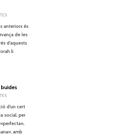
NTES
s anteriors és
ervança de les
avés d’aquests
orah li
 buides
NTES
ció d’un cert
a social, per
 «perfecta»,
«sana», amb