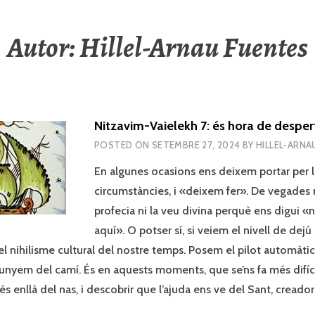
Autor:
Hillel-Arnau Fuentes
Nitzavim-Vaielekh 7: és hora de desper
POSTED ON
SETEMBRE 27, 2024
BY
HILLEL-ARNA
En algunes ocasions ens deixem portar per 
circumstàncies, i «deixem fer». De vegades n
profecia ni la veu divina perquè ens digui «
aquí». O potser sí, si veiem el nivell de dejú 
el nihilisme cultural del nostre temps. Posem el pilot automàti
llunyem del camí. És en aquests moments, que se’ns fa més difícil
s enllà del nas, i descobrir que l’ajuda ens ve del Sant, creador 