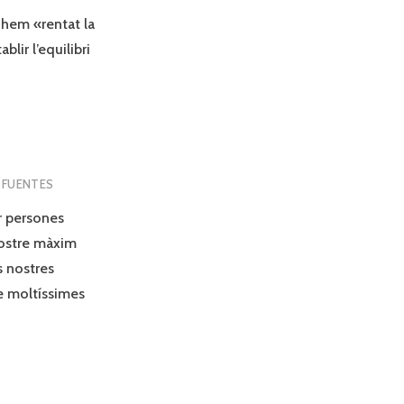
 hem «rentat la
lir l’equilibri
 FUENTES
r persones
 nostre màxim
s nostres
re moltíssimes