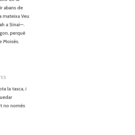
ir abans de
la mateixa Veu
ah a Sinaí—.
egon, perquè
de Moisès.
TES
a la tasca, i
quedar
part no només