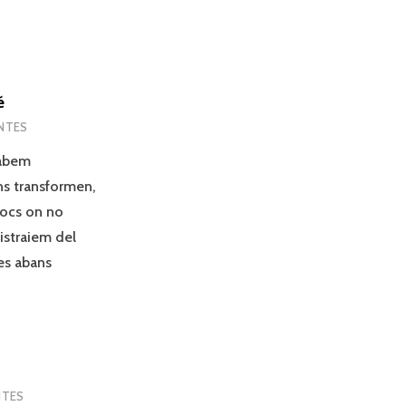
é
ENTES
cabem
ns transformen,
locs on no
distraiem del
res abans
NTES