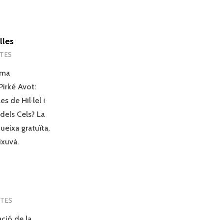
lles
NTES
rma
Pirké Avot:
s de Hil·lel i
dels Cels? La
queixa gratuïta,
ixuvà.
NTES
ció de la