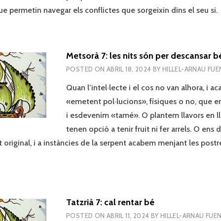
 permetin navegar els conflictes que sorgeixin dins el seu si.
Metsorà 7: les nits són per descansar b
POSTED ON
ABRIL 18, 2024
BY
HILLEL-ARNAU FU
Quan l’intel·lecte i el cos no van alhora, i a
«emetent pol·lucions», físiques o no, que e
i esdevenim «tamé». O plantem llavors en l
tenen opció a tenir fruit ni fer arrels. O ens 
 original, i a instàncies de la serpent acabem menjant les post
Tatzrià 7: cal rentar bé
POSTED ON
ABRIL 11, 2024
BY
HILLEL-ARNAU FUE