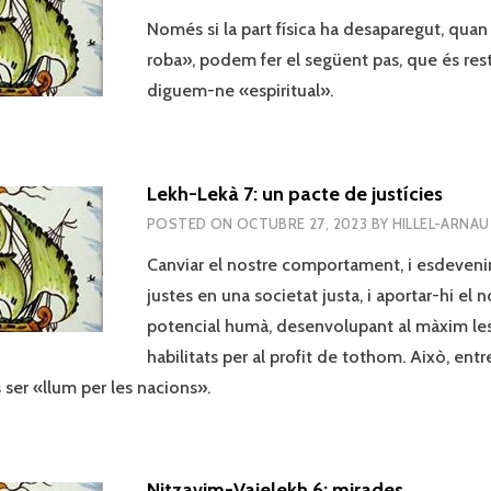
Només si la part física ha desaparegut, quan
roba», podem fer el següent pas, que és restab
diguem-ne «espiritual».
Lekh-Lekà 7: un pacte de justícies
POSTED ON
OCTUBRE 27, 2023
BY
HILLEL-ARNAU
Canviar el nostre comportament, i esdeveni
justes en una societat justa, i aportar-hi el
potencial humà, desenvolupant al màxim le
habilitats per al profit de tothom. Això, ent
s ser «llum per les nacions».
Nitzavim-Vaielekh 6: mirades