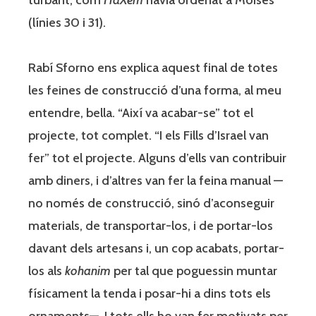
(línies 30 i 31).
Rabí Sforno ens explica aquest final de totes
les feines de construcció d’una forma, al meu
entendre, bella. “Així va acabar-se” tot el
projecte, tot complet. “I els Fills d’Israel van
fer” tot el projecte. Alguns d’ells van contribuir
amb diners, i d’altres van fer la feina manual —
no només de construcció, sinó d’aconseguir
materials, de transportar-los, i de portar-los
davant dels artesans i, un cop acabats, portar-
los als
kohanim
per tal que poguessin muntar
físicament la tenda i posar-hi a dins tots els
ornaments—. I tots ells ho van fer motivats per