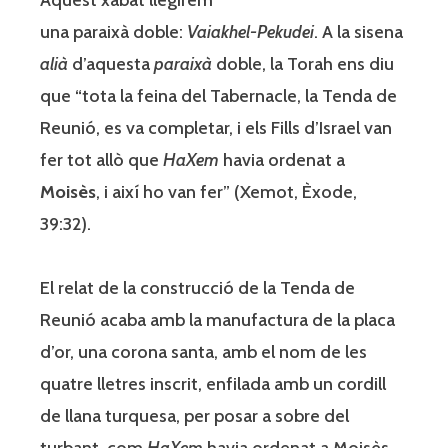
una paraixà doble:
Vaiakhel-Pekudei
. A la sisena
alià
d’aquesta
paraixà
doble, la Torah ens diu
que “tota la feina del Tabernacle, la Tenda de
Reunió, es va completar, i els Fills d’Israel van
fer tot allò que
HaXem
havia ordenat a
Moisès
, i així ho van fer” (Xemot, Èxode,
39:32).
El relat de la construcció de la Tenda de
Reunió acaba amb la manufactura de la placa
d’or, una corona santa, amb el nom de les
quatre lletres inscrit, enfilada amb un cordill
de llana turquesa, per posar a sobre del
turbant, com
HaXem
havia ordenat a Moisès