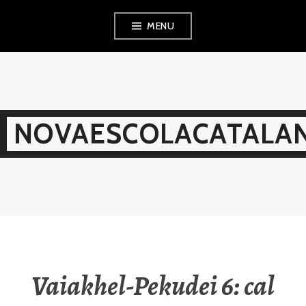
Skip
MENU
to
content
NOVAESCOLACATALAN
Vaiakhel-Pekudei 6: cal