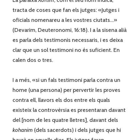
tracta de coses que fan els jutges: «Jutges i
oficials nomenareu a les vostres ciutats…»
(Devarim, Deuteronomi, 16:18). I a la sisena alià
es parla dels testimonis necessaris, i es deixa
clar que un sol testimoni no és suficient. En
calen dos o tres.
I a més, «si un fals testimoni parla contra un
home (una persona) per pervertir les proves
contra ell, llavors els dos entre els quals
existeix la controvèrsia es presentaran davant
del [nom de les quatre lletres], davant dels
kohanim
(dels sacerdots) i dels jutges que hi
haurà en aquells dies. Els jutges faran