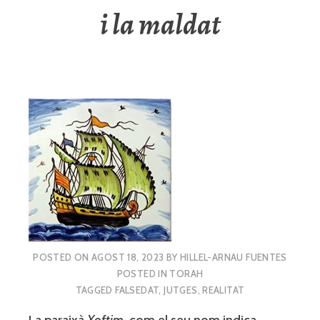
i la maldat
POSTED ON
AGOST 18, 2023
BY
HILLEL-ARNAU FUENTES
POSTED IN
TORAH
TAGGED
FALSEDAT
,
JUTGES
,
REALITAT
La paraixà
Xoftim
, com el seu nom indica,