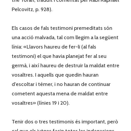
Pelcovitz, p. 928).
Els casos de fals testimoni premeditats són
una acció malvada, tal com llegim a la següent
línia: «Llavors haureu de fer-li (al fals
testimoni) el que havia planejat fer al seu
germà, i així haureu de destruir la maldat entre
vosaltres. I aquells que quedin hauran
d’escoltar i témer, i no hauran de continuar
cometent aquesta mena de maldat entre
vosaltres» (línies 19 i 20).
Tenir dos o tres testimonis és important, però
cal que els jutges facin totes les indagacions