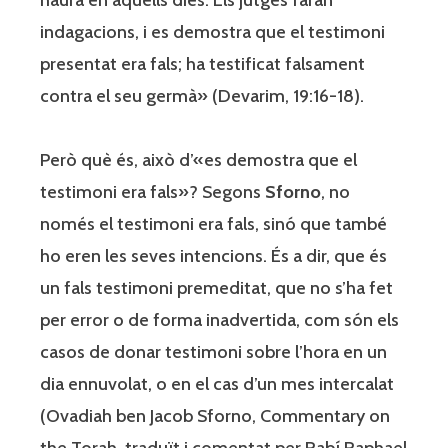
indagacions, i es demostra que el testimoni
presentat era fals; ha testificat falsament
contra el seu germà» (Devarim, 19:16-18).
Però què és, això d’«es demostra que el
testimoni era fals»? Segons
Sforno
, no
només el testimoni era fals, sinó que també
ho eren les seves intencions. És a dir, que és
un fals testimoni premeditat, que no s’ha fet
per error o de forma inadvertida, com són els
casos de donar testimoni sobre l’hora en un
dia ennuvolat, o en el cas d’un mes intercalat
(Ovadiah ben Jacob Sforno, Commentary on
the Torah, traduït i comentat per Rabí Raphael