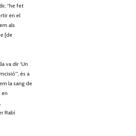
ir, “he fet
tir en el
íem als
te [de
lla va dir ‘Un
cisió'”, és a
íem la sang de
i en
,
r Rabí