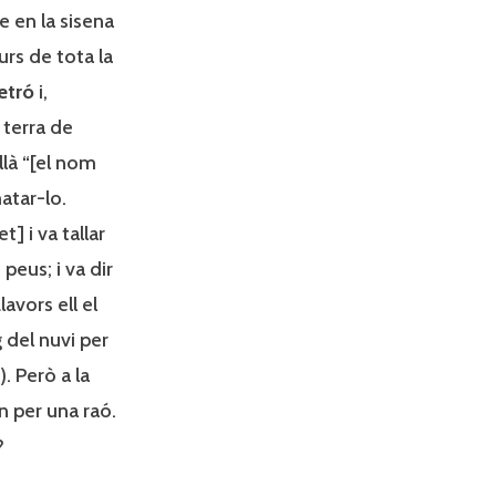
e en la sisena
rs de tota la
etró
i,
a terra de
llà “[el nom
matar-lo.
] i va tallar
 peus; i va dir
avors ell el
g del nuvi per
. Però a la
ón per una raó.
?