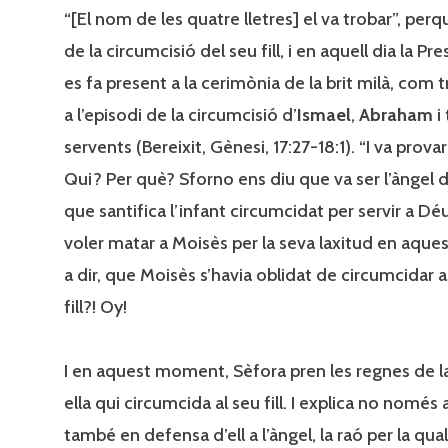
“[El nom de les quatre lletres] el va trobar”, perq
de la circumcisió del seu fill, i en aquell dia la Pr
es fa present a la cerimònia de la brit milà, com 
a l’episodi de la circumcisió d’
Ismael
,
Abraham
i 
servents (Bereixit, Gènesi, 17:27-18:1). “I va prova
Qui? Per què? Sforno ens diu que va ser l’àngel de
que santifica l’infant circumcidat per servir a Déu.
voler matar a Moisès per la seva laxitud en aque
a dir, que Moisès s’havia oblidat de circumcidar a
fill?! Oy!
I en aquest moment, Sèfora pren les regnes de la 
ella qui circumcida al seu fill. I explica no només
també en defensa d’ell a l’àngel, la raó per la qua