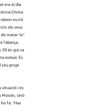
uè era el dia
esència Divina
trobem escrit
tots els seus
r de matar-lo”.
 l’aliança,
 Ell és qui va
sta
mitsvà
. És
l seu propi
situació i és
 a Moisès, sinó
l ho fa: “Has