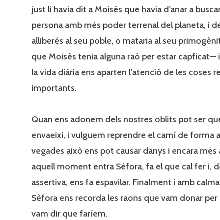
just li havia dit a Moisès que havia d’anar a buscar
persona amb més poder terrenal del planeta, i d
alliberés al seu poble, o mataria al seu primogèni
que Moisès tenia alguna raó per estar capficat— i
la vida diària ens aparten l’atenció de les coses 
importants.
Quan ens adonem dels nostres oblits pot ser que
envaeixi, i vulguem reprendre el camí de forma 
vegades això ens pot causar danys i encara més 
aquell moment entra Sèfora, fa el que cal fer i, 
assertiva, ens fa espavilar. Finalment i amb calma
Sèfora ens recorda les raons que vam donar per 
vam dir que faríem.