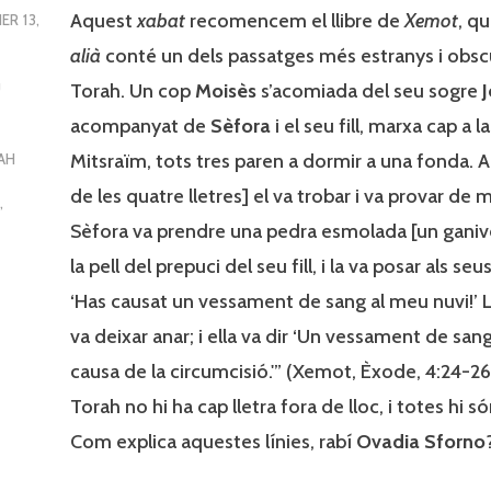
Aquest
xabat
recomencem el llibre de
Xemot
, qu
ER 13,
alià
conté un dels passatges més estranys i obscu
Torah. Un cop
Moisès
s’acomiada del seu sogre
J
U
acompanyat de
Sèfora
i el seu fill, marxa cap a l
Mitsraïm, tots tres paren a dormir a una fonda. A
AH
de les quatre lletres] el va trobar i va provar de 
S
,
Sèfora va prendre una pedra esmolada [un ganivet
la pell del prepuci del seu fill, i la va posar als seus
‘Has causat un vessament de sang al meu nuvi!’ Ll
va deixar anar; i ella va dir ‘Un vessament de san
causa de la circumcisió.'” (Xemot, Èxode, 4:24-26)
Torah no hi ha cap lletra fora de lloc, i totes hi s
Com explica aquestes línies, rabí
Ovadia Sforno