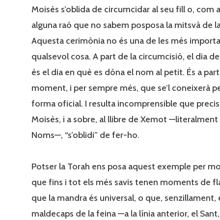
Moisès s’oblida de circumcidar al seu fill o, com 
alguna raó que no sabem posposa la mitsvà de la
Aquesta cerimònia no és una de les més importa
qualsevol cosa. A part de la circumcisió, el dia de 
és el dia en què es dóna el nom al petit. És a part
moment, i per sempre més, que se’l coneixerà p
forma oficial. I resulta incomprensible que prec
Moisès, i a sobre, al llibre de Xemot —literalment e
Noms—, “s’oblidi” de fer-ho.
Potser la Torah ens posa aquest exemple per mo
que fins i tot els més savis tenen moments de fl
que la mandra és universal, o que, senzillament, 
maldecaps de la feina —a la línia anterior, el Sant,