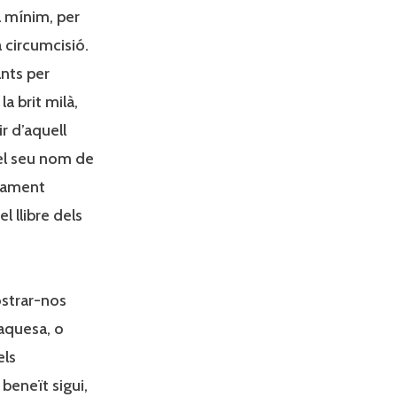
a mínim, per
 circumcisió.
nts per
la brit milà,
ir d’aquell
el seu nom de
isament
l llibre dels
strar-nos
aquesa, o
els
 beneït sigui,