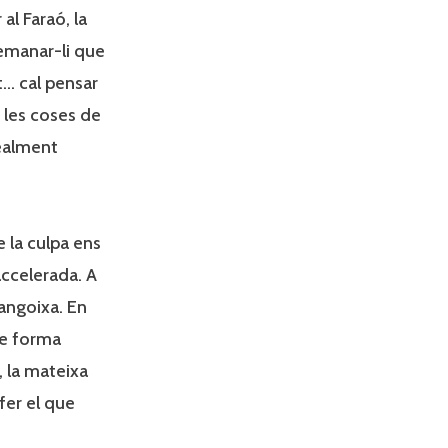
 al Faraó, la
emanar-li que
t… cal pensar
 les coses de
realment
 la culpa ens
accelerada. A
angoixa. En
de forma
, la mateixa
fer el que