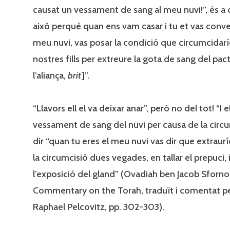
causat un vessament de sang al meu nuvi!”, és a d
això perquè quan ens vam casar i tu et vas conver
meu nuvi, vas posar la condició que circumcidar
nostres fills per extreure la gota de sang del pac
l’aliança,
brit
]”.
“Llavors ell el va deixar anar”, però no del tot! “I e
vessament de sang del nuvi per causa de la circum
dir “quan tu eres el meu nuvi vas dir que extraur
la circumcisió dues vegades, en tallar el prepuci, 
l’exposició del gland” (Ovadiah ben Jacob Sforno
Commentary on the Torah, traduït i comentat pe
Raphael Pelcovitz, pp. 302-303).