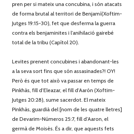
pren per si mateix una concubina, i són atacats
de forma brutal al territori de Benjamí(Xoftim-
Jutges 19:15-30), fet que desferma la guerra
contra els benjaminites i l’anihilació gairebé
total de la tribu (Capítol 20).
Levites prenent concubines i abandonant-les
a la seva sort fins que són assasinades?! OY!
Però és que tot això va passar en temps de
Pinkhàs, fill d’Eleazar, el fill d’Aarón (Xoftim-
Jutges 20:28), sume sacerdot. El mateix
Pinkhàs, guardià del [nom de les quatre lletres]
de Devarim-Números 25:7, fill d’Aaron, el
germà de Moisès. És a dir, que aquests fets