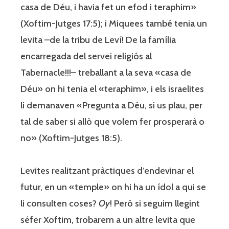
casa de Déu, i havia fet un efod i teraphim»
(Xoftim-Jutges 17:5); i Miquees també tenia un
levita –de la tribu de Leví! De la família
encarregada del servei religiós al
Tabernacle!!!– treballant a la seva «casa de
Déu» on hi tenia el «teraphim», i els israelites
li demanaven «Pregunta a Déu, si us plau, per
tal de saber si allò que volem fer prosperarà o
no» (Xoftim-Jutges 18:5).
Levites realitzant pràctiques d’endevinar el
futur, en un «temple» on hi ha un ídol a qui se
li consulten coses?
Oy
! Però si seguim llegint
séfer Xoftim, trobarem a un altre levita que