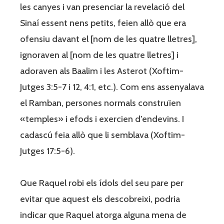
les canyes i van presenciar la revelació del
Sinaí essent nens petits, feien allò que era
ofensiu davant el [nom de les quatre lletres],
ignoraven al [nom de les quatre lletres] i
adoraven als Baalim i les Asterot (Xoftim-
Jutges 3:5-7 i 12, 4:1, etc.). Com ens assenyalava
el Ramban, persones normals construïen
«temples» i efods i exercien d’endevins. I
cadascú feia allò que li semblava (Xoftim-
Jutges 17:5-6).
Que Raquel robi els ídols del seu pare per
evitar que aquest els descobreixi, podria
indicar que Raquel atorga alguna mena de