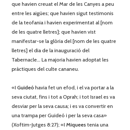
que havien creuat el Mar de les Canyes a peu
entre les aigües; que havien sigut testimonis
de la teofania i havien experimentat al [nom
de les quatre lletres]; que havien vist
manifestar-se la glòria del [nom de les quatre
lletres] el dia de la inauguració del
Tabernacle… La majoria havien adoptat les
pràctiques del culte cananeu.
«I
Guideó
havia fet un efod, i el va portar a la
seva ciutat, fins i tot a Oprah; i tot Israel es va
desviar per la seva causa; i es va convertir en
una trampa per Guideó i per la seva casa»
(Xoftim-Jutges 8:27); «I
Miquees
tenia una