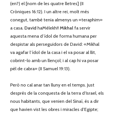
(en?) el [nom de les quatre lletres] (II
Cròniques 16:12). I un altre rei, molt més
conegut, també tenia almenys un «teraphim»
a casa.
David
haMélekh!!
Mikhal
fa servir
aquesta mena d’ídol de forma humana per
despistar als perseguidors de David: «Mikhal
va agafar l’ídol de la casa i el va posar al llit,
cobrint-lo amb un llençol; i al cap hi va posar
pèl de cabra» (II Samuel 19:13).
Però no cal anar tan lluny en el temps. Just
després de la conquesta de la terra d’Israel, els
nous habitants, que venien del Sinaí, és a dir
que havien vist les obres i miracles d’Egipte;