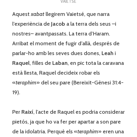
VAIETSÉ
Aquest
xabat
llegirem Vaietsé, que narra
l’experiència de
Jacob
a la terra dels seus –i
nostres– avantpassats. La terra d’Haram.
Arribat el moment de fugir d’allà, després de
parlar-ho amb les seves dues dones,
Leah
i
Raquel
, filles de
Laban
, en pic tota la caravana
està llesta, Raquel decideix robar els
«
teraphim
» del seu pare (Bereixit-Gènesi 31:4-
19).
Per
Raixí
, l’acte de Raquel es podria considerar
pietós, ja que ho va fer per apartar a son pare
de la idolatria. Perquè els «
teraphim
» eren una