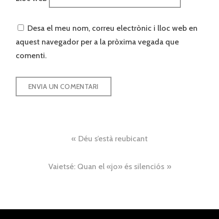
Desa el meu nom, correu electrònic i lloc web en
aquest navegador per a la pròxima vegada que
comenti.
Navegació
Déu s’està reubicant
d'entrades
Vaietsé: Quan el «jo» és silenciós