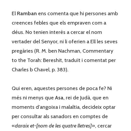
El
Ramban
ens comenta que hi persones amb
creences febles que els empraven com a
déus. No tenien interès a cercar el nom
vertader del Senyor, ni li oferien a Ell les seves
pregàries (R. M. ben Nachman, Commentary
to the Torah: Bereshit, traduït i comentat per
Charles b Chavel, p. 383).
Qui eren, aquestes persones de poca fe? Ni
més ni menys que
Asa
, rei de Judà, que en
moments d’angoixa i malaltia, decideix optar
per consultar als sanadors en comptes de
«
daraix et-[nom de les quatre lletres]
», cercar