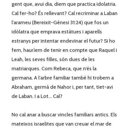
gent que, avui dia, diem que practica idolatria.
Cal fer-ho? És rellevant? Cal recriminar a Laban
l’arameu (Bereixit-Gènesi 31:24) que fos un
idòlatra que emprava estàtues i aparells
estranys per intentar endevinar el futur? Si ho
fem, hauríem de tenir en compte que Raquel i
Leah, les seves filles, són dues de les
matriarques. Com Rebeca, que n’és la
germana. A l’arbre familiar també hi trobem a
Abraham, germà de Nahor i, per tant, tiet-avi
de Laban. I a Lot… Cal?
No cal anar a buscar vincles familiars antics. Els
mateixos israelites que van creuar el mar de