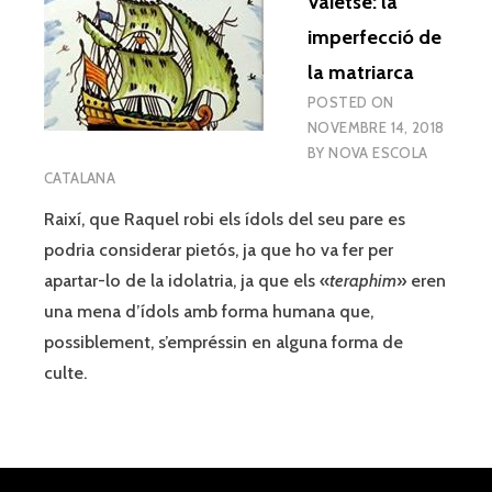
Vaietsé: la
imperfecció de
la matriarca
POSTED ON
NOVEMBRE 14, 2018
BY
NOVA ESCOLA
CATALANA
Raixí, que Raquel robi els ídols del seu pare es
podria considerar pietós, ja que ho va fer per
apartar-lo de la idolatria, ja que els «
teraphim
» eren
una mena d’ídols amb forma humana que,
possiblement, s’empréssin en alguna forma de
culte.