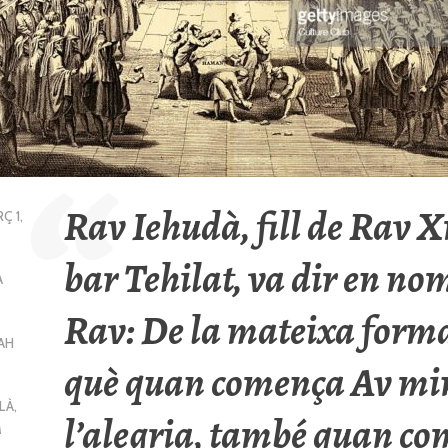
Rav Iehudà, fill de Rav 
Ç 1,
bar Tehilat, va dir en no
A
Rav: De la mateixa form
AH
què quan comença Av m
LÀ
,
l’alegria, també quan c
M