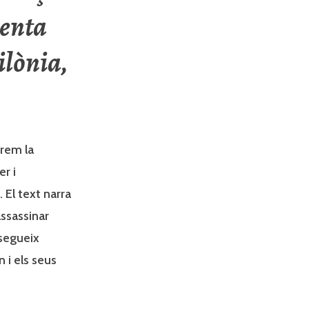
menta
ilònia,
rem la
er i
. El text narra
assassinar
nsegueix
 i els seus