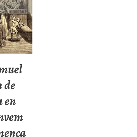
Xmuel
m de
a en
invem
omença