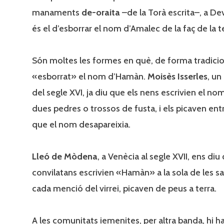
manaments
de-oraita
–de la Torà escrita–, a De
és el d’esborrar el nom d’Amalec de la faç de la te
Són moltes les formes en què, de forma tradicion
«esborrat» el nom d’Hamàn.
Moisès Isserles
, un
del segle XVI, ja diu que els nens escrivien el 
dues pedres o trossos de fusta, i els picaven entre
que el nom desapareixia.
Lleó de Mòdena
, a Venècia al segle XVII, ens diu
convilatans escrivien «Hamàn» a la sola de les sab
cada menció del virrei, picaven de peus a terra.
A les comunitats iemenites, per altra banda, hi h