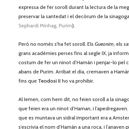
expressa de fer soroll durant la lectura de la meg
preservar la santedat i el decòrum de la sinagoga
Sephardi Minhag, Purim
).
Però no només s’ha fet soroll. Els
Gueonim
, els s
grans acadèmies perses fins al segle IX, ja infor
costum de fer un ninot d’Hamàn i penjar-lo pel c
abans de Purim. Arribat el dia, cremaven a Hamàn
fins que
Teodosi II
ho va prohibir.
Al Iemen, com hem dit, no feien soroll a la sinago
que feien era un ninot d’Haman, i l’apedregaven.
que es muntava un sidral important era a Amste
s’escrivia el nom d’Hamàn a una roca, i l’anaven 