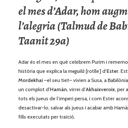
el mes d’Adar, hom aug
l’alegria (Talmud de Bab
Taanit 29a)
Adar és el mes en què celebrem Purim i rememo
història que explica la
meguilà
[rotlle] d’
Ester
. Est
Mordekhai
–el seu tiet– vivien a Susa, a Babilònia
un complot d’
Hamàn
, virrei d’
Akhaixveroix
, per 
tots els jueus de l’imperi persa, i com Ester aco
desactivar-lo, salvar als jueus i acabar amb Hamàn
fills executats per traïció.