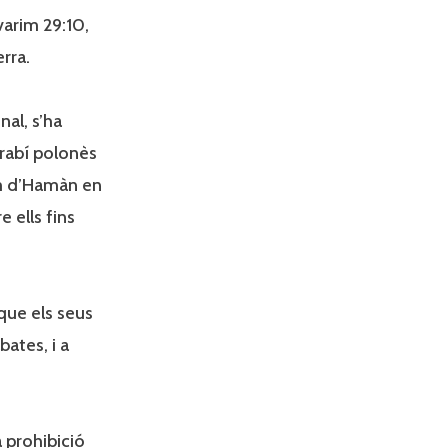
varim 29:10,
rra.
al, s’ha
 rabí polonès
nom d’Hamàn en
 ells fins
 que els seus
ates, i a
a prohibició