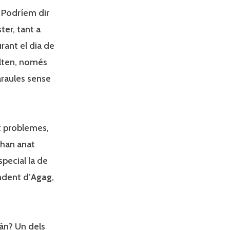
 Podríem dir
ter, tant a
urant el dia de
olten, només
araules sense
t problemes,
’han anat
special la de
ndent d’
Agag
,
àn? Un dels