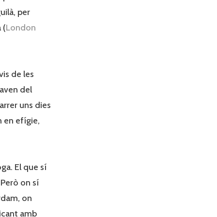
uilà, per
 (
London
avis de les
maven del
arrer uns dies
 en efígie,
ga. El que sí
 Però on sí
rdam, on
picant amb