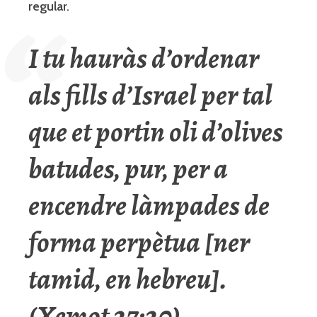
regular.
I tu hauràs d’ordenar
als fills d’Israel per tal
que et portin oli d’olives
batudes, pur, per a
encendre làmpades de
forma perpètua [ner
tamid, en hebreu].
(Xemot 27:20)