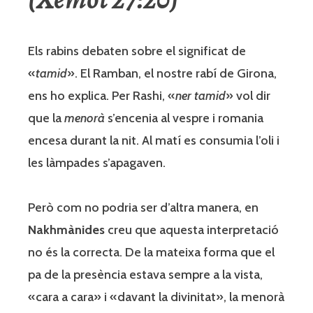
Els rabins debaten sobre el significat de
«
tamid
». El Ramban, el nostre rabí de Girona,
ens ho explica. Per Rashi, «
ner tamid
» vol dir
que la
menorà
s’encenia al vespre i romania
encesa durant la nit. Al matí es consumia l’oli i
les làmpades s’apagaven.
Però com no podria ser d’altra manera, en
Nakhmànides
creu que aquesta interpretació
no és la correcta. De la mateixa forma que el
pa de la presència estava sempre a la vista,
«cara a cara» i «davant la divinitat», la menorà