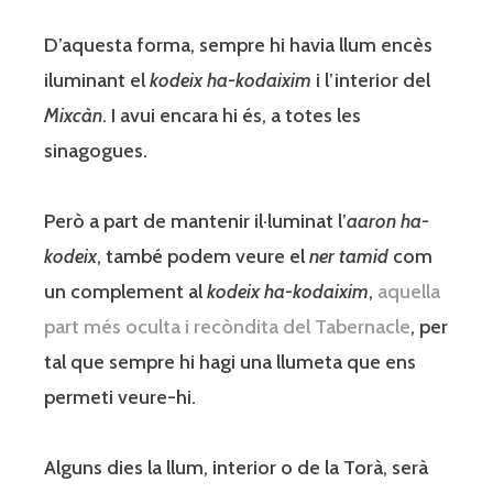
D’aquesta forma, sempre hi havia llum encès
iluminant el
kodeix ha-kodaixim
i l’interior del
Mixcàn
. I avui encara hi és, a totes les
sinagogues.
Però a part de mantenir il·luminat l’
aaron ha-
kodeix
, també podem veure el
ner tamid
com
un complement al
kodeix ha-kodaixim
,
aquella
part més oculta i recòndita del Tabernacle
, per
tal que sempre hi hagi una llumeta que ens
permeti veure-hi.
Alguns dies la llum, interior o de la Torà, serà