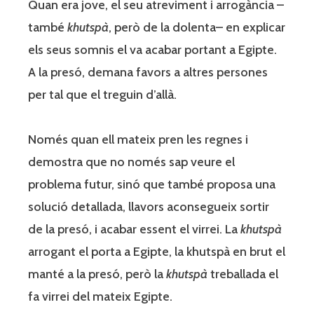
Quan era jove, el seu atreviment i arrogància –
també
khutspà
, però de la dolenta– en explicar
els seus somnis el va acabar portant a Egipte.
A la presó, demana favors a altres persones
per tal que el treguin d’allà.
Només quan ell mateix pren les regnes i
demostra que no només sap veure el
problema futur, sinó que també proposa una
solució detallada, llavors aconsegueix sortir
de la presó, i acabar essent el virrei. La
khutspà
arrogant el porta a Egipte, la khutspà en brut el
manté a la presó, però la
khutspà
treballada el
fa virrei del mateix Egipte.