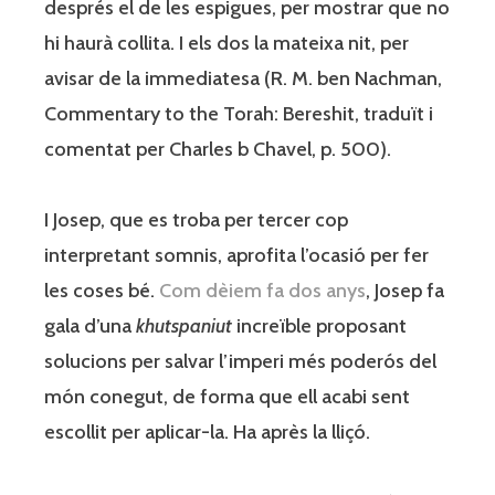
després el de les espigues, per mostrar que no
hi haurà collita. I els dos la mateixa nit, per
avisar de la immediatesa (R. M. ben Nachman,
Commentary to the Torah: Bereshit, traduït i
comentat per Charles b Chavel, p. 500).
I Josep, que es troba per tercer cop
interpretant somnis, aprofita l’ocasió per fer
les coses bé.
Com dèiem fa dos anys
, Josep fa
gala d’una
khutspaniut
increïble proposant
solucions per salvar l’imperi més poderós del
món conegut, de forma que ell acabi sent
escollit per aplicar-la. Ha après la lliçó.