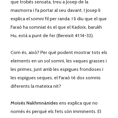
que trobés sensata, treu a Josep de la
masmorra i fa portar al seu davant. I Josep li
explica el somni fil per randa. I li diu que el que
Faraó ha somniat és el que el Kadoix, barukh
Hu, està a punt de fer (Bereixit 41:14-32).
Com és, això? Per què podent mostrar tots els
elements en un sol somni, les vaques grasses i
les primes, junt amb les espigues frondoses i
les espigues seques, el Faraó té dos somnis
diferents la mateixa nit?
Moisès Nakhmnànides
ens explica que no
només és perquè els fets són imminents. El