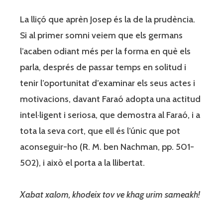
La lliçó que aprèn Josep és la de la prudència.
Si al primer somni veiem que els germans
l’acaben odiant més per la forma en què els
parla, després de passar temps en solitud i
tenir l’oportunitat d’examinar els seus actes i
motivacions, davant Faraó adopta una actitud
intel·ligent i seriosa, que demostra al Faraó, i a
tota la seva cort, que ell és l’únic que pot
aconseguir-ho (R. M. ben Nachman, pp. 501-
502), i això el porta a la llibertat.
Xabat xalom, khodeix tov ve khag urim sameakh!