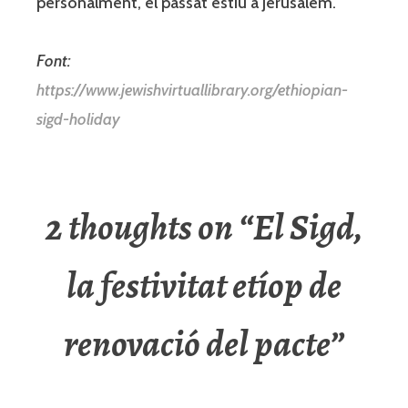
personalment, el passat estiu a Jerusalem.
Font:
https://www.jewishvirtuallibrary.org/ethiopian-
sigd-holiday
2 thoughts on “
El Sigd,
la festivitat etíop de
renovació del pacte
”