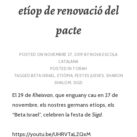
etíop de renovació del
pacte
POSTED ON
NOVEMBRE 27, 2019
BY
NOVA ESCOLA
CATALANA
POSTED IN
TORAH
TAGGED
BETA ISRAEL
,
ETIÒPIA
,
FESTES JUEVES
,
SHARON
SHALOM
,
SIGD
El 29 de
Kheixvan
, que enguany cau en 27 de
novembre, els nostres germans etíops, els
“Beta Israel”, celebren la festa de
Sigd
.
https://youtu.be/UHRVTaLZQxM