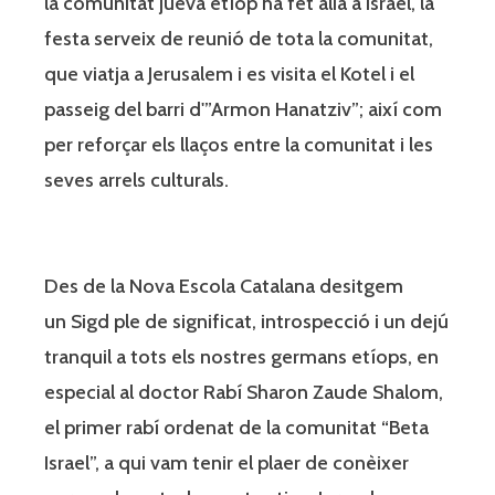
la comunitat jueva etíop ha fet alià a Israel, la
festa serveix de reunió de tota la comunitat,
que viatja a Jerusalem i es visita el Kotel i el
passeig del barri d'”Armon Hanatziv”; així com
per reforçar els llaços entre la comunitat i les
seves arrels culturals.
Des de la Nova Escola Catalana desitgem
un Sigd ple de significat, introspecció i un dejú
tranquil a tots els nostres germans etíops, en
especial al doctor Rabí Sharon Zaude Shalom,
el primer rabí ordenat de la comunitat “Beta
Israel”, a qui vam tenir el plaer de conèixer