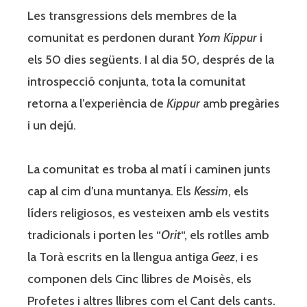
Les transgressions dels membres de la
comunitat es perdonen durant
Yom Kippur
i
els 50 dies següents. I al dia 50, després de la
introspecció conjunta, tota la comunitat
retorna a l’experiència de
Kippur
amb pregàries
i un dejú.
La comunitat es troba al matí i caminen junts
cap al cim d’una muntanya. Els
Kessim
, els
líders religiosos, es vesteixen amb els vestits
tradicionals i porten les “
Orit
“, els rotlles amb
la Torà escrits en la llengua antiga
Geez
, i es
componen dels Cinc llibres de Moisès, els
Profetes i altres llibres com el Cant dels cants.