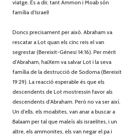
viatge. És a dir, tant Ammon i Moab són
família d’Israel!
Doncs precisament per això. Abraham va
rescatar a Lot quan els cinc reis el van
segrestar (Bereixit-Gènesi 14:16). Per mèrit
d’Abraham, haiXem va salvar Lot i la seva
família de la destrucció de Sodoma (Bereixit
19:29). La reacció esperable és que els
descendents de Lot mostressin favor als
descendents d’Abraham. Però no va ser així.
Un d’ells, els moabites, van anar a buscar a
Balaam per tal que maleís als israelites, i un
altre, els ammonites, els van negar el pa i