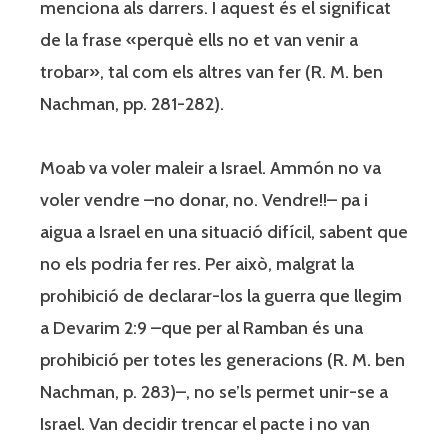
menciona als darrers. I aquest és el significat
de la frase «perquè ells no et van venir a
trobar», tal com els altres van fer (R. M. ben
Nachman, pp. 281-282).
Moab va voler maleir a Israel. Ammón no va
voler vendre –no donar, no. Vendre!!– pa i
aigua a Israel en una situació difícil, sabent que
no els podria fer res. Per això, malgrat la
prohibició de declarar-los la guerra que llegim
a Devarim 2:9 –que per al Ramban és una
prohibició per totes les generacions (R. M. ben
Nachman, p. 283)–, no se’ls permet unir-se a
Israel. Van decidir trencar el pacte i no van