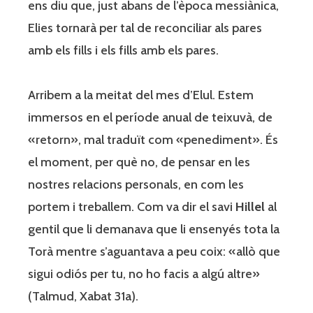
ens diu que, just abans de l’època messiànica,
Elies tornarà per tal de reconciliar als pares
amb els fills i els fills amb els pares.
Arribem a la meitat del mes d’Elul. Estem
immersos en el període anual de teixuvà, de
«retorn», mal traduït com «penediment». És
el moment, per què no, de pensar en les
nostres relacions personals, en com les
portem i treballem. Com va dir el savi
Hillel
al
gentil que li demanava que li ensenyés tota la
Torà mentre s’aguantava a peu coix: «allò que
sigui odiós per tu, no ho facis a algú altre»
(Talmud, Xabat 31a).