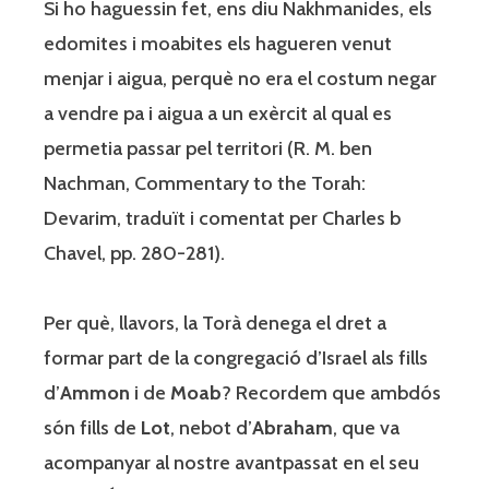
Si ho haguessin fet, ens diu Nakhmanides, els
edomites i moabites els hagueren venut
menjar i aigua, perquè no era el costum negar
a vendre pa i aigua a un exèrcit al qual es
permetia passar pel territori (R. M. ben
Nachman, Commentary to the Torah:
Devarim, traduït i comentat per Charles b
Chavel, pp. 280-281).
Per què, llavors, la Torà denega el dret a
formar part de la congregació d’Israel als fills
d’
Ammon
i de
Moab
? Recordem que ambdós
són fills de
Lot
, nebot d’
Abraham
, que va
acompanyar al nostre avantpassat en el seu