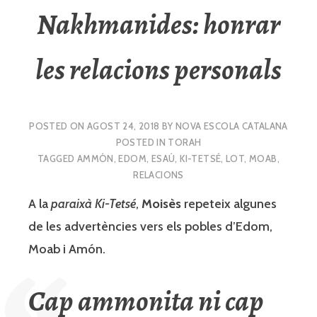
Nakhmanides: honrar
les relacions personals
POSTED ON
AGOST 24, 2018
BY
NOVA ESCOLA CATALANA
POSTED IN
TORAH
TAGGED
AMMÓN
,
EDOM
,
ESAÚ
,
KI-TETSÉ
,
LOT
,
MOAB
,
RELACIONS
A la
paraixà
Ki-Tetsé
,
Moisès
repeteix algunes
de les advertències vers els pobles d’Edom,
Moab i Amón.
Cap ammonita ni cap