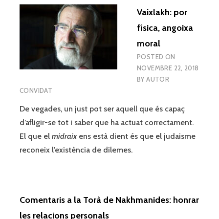
Vaixlakh: por
física, angoixa
moral
POSTED ON
NOVEMBRE 22, 2018
BY
AUTOR
CONVIDAT
De vegades, un just pot ser aquell que és capaç
d’afligir-se tot i saber que ha actuat correctament.
El que el
midraix
ens està dient és que el judaisme
reconeix l’existència de dilemes.
Comentaris a la Torà de Nakhmanides: honrar
les relacions personals