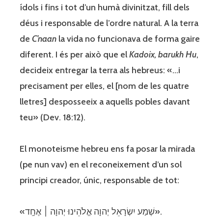
ídols i fins i tot d’un humà divinitzat, fill dels
déus i responsable de l’ordre natural. A la terra
de
C’naan
la vida no funcionava de forma gaire
diferent. I és per això que el
Kadoix, barukh Hu
,
decideix entregar la terra als hebreus: «…i
precisament per elles, el [nom de les quatre
lletres] desposseeix a aquells pobles davant
teu» (Dev. 18:12).
El monoteisme hebreu ens fa posar la mirada
(pe nun vav) en el reconeixement d’un sol
principi creador, únic, responsable de tot:
«שְׁמַע יִשְׂרָאֵל יְהוָה אֱלֹהֵינוּ יְהוָה ׀ אֶחָֽד».