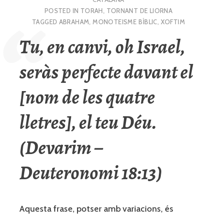
POSTED IN
TORAH
,
TORNANT DE LIORNA
TAGGED
ABRAHAM
,
MONOTEISME BÍBLIC
,
XOFTIM
Tu, en canvi, oh Israel,
seràs perfecte davant el
[nom de les quatre
lletres], el teu Déu.
(Devarim –
Deuteronomi 18:13)
Aquesta frase, potser amb variacions, és