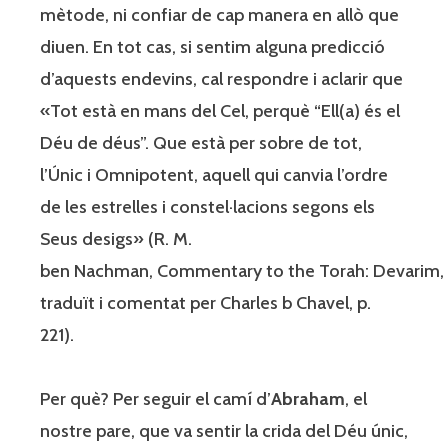
mètode, ni confiar de cap manera en allò que
diuen. En tot cas, si sentim alguna predicció
d’aquests endevins, cal respondre i aclarir que
«Tot està en mans del Cel, perquè “Ell(a) és el
Déu de déus”. Que està per sobre de tot,
l’Únic i Omnipotent, aquell qui canvia l’ordre
de les estrelles i constel·lacions segons els
Seus desigs» (R. M.
ben Nachman, Commentary to the Torah: Devarim,
traduït i comentat per Charles b Chavel, p.
221).
Per què? Per seguir el camí d’
Abraham
, el
nostre pare, que va sentir la crida del Déu únic,