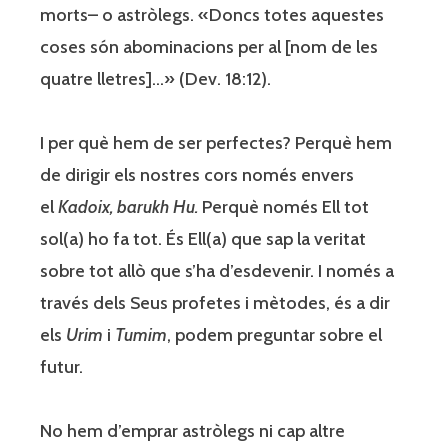
morts– o astròlegs. «Doncs totes aquestes
coses són abominacions per al [nom de les
quatre lletres]…» (Dev. 18:12).
I per què hem de ser perfectes? Perquè hem
de dirigir els nostres cors només envers
el
Kadoix, barukh Hu.
Perquè només Ell tot
sol(a) ho fa tot. És Ell(a) que sap la veritat
sobre tot allò que s’ha d’esdevenir. I només a
través dels Seus profetes i mètodes, és a dir
els
Urim
i
Tumim
, podem preguntar sobre el
futur.
No hem d’emprar astròlegs ni cap altre