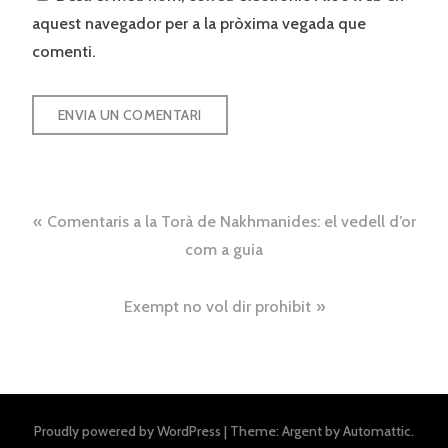
aquest navegador per a la pròxima vegada que
comenti.
Navegació
Comentaris a la Torà de Nakhmanides: el vedell d’or
d'entrades
com a guia
Exempt no vol dir prohibit
Proudly powered by WordPress
|
Theme: Argent by
Automattic
.