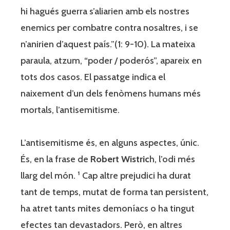
hi hagués guerra s’aliarien amb els nostres
enemics per combatre contra nosaltres, i se
n’anirien d’aquest país.”(1: 9-10). La mateixa
paraula, atzum, “poder / poderós”, apareix en
tots dos casos. El passatge indica el
naixement d’un dels fenòmens humans més
mortals, l’antisemitisme.
L’antisemitisme és, en alguns aspectes, únic.
És, en la frase de
Robert Wistric
h, l’odi més
llarg del món. ¹ Cap altre prejudici ha durat
tant de temps, mutat de forma tan persistent,
ha atret tants mites demoníacs o ha tingut
efectes tan devastadors. Però, en altres