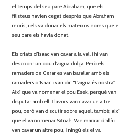
el temps del seu pare Abraham, que els
filisteus havien cegat després que Abraham
morís, i els va donar els mateixos noms que el
seu pare els havia donat.
Els criats d’Isaac van cavar a la vall i hi van
descobrir un pou d’aigua dolça. Però els
ramaders de Gerar es van barallar amb els
ramaders d’Isaac i van dir: “L’aigua és nostra”.
Així que va nomenar el pou Esek, perquè van
disputar amb ell. Llavors van cavar un altre
pou, però van discutir sobre aquell també; així
que el va nomenar Sitnah. Van marxar d’allà i
van cavar un altre pou, i ningú els el va