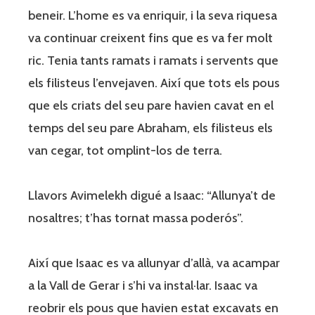
beneir. L’home es va enriquir, i la seva riquesa
va continuar creixent fins que es va fer molt
ric. Tenia tants ramats i ramats i servents que
els filisteus l’envejaven. Així que tots els pous
que els criats del seu pare havien cavat en el
temps del seu pare Abraham, els filisteus els
van cegar, tot omplint-los de terra.
Llavors Avimelekh digué a Isaac: “Allunya’t de
nosaltres; t’has tornat massa poderós”.
Així que Isaac es va allunyar d’allà, va acampar
a la Vall de Gerar i s’hi va instal·lar. Isaac va
reobrir els pous que havien estat excavats en