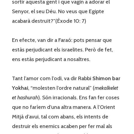
sortir aquesta gent i que vagin a adorar el
Senyor, el seu Déu. No veus que Egipte
acabarà destruït?”(Èxode 10: 7)
En efecte, van dir a Faraó: pots pensar que
estàs perjudicant els israelites. Però de fet,
ens estàs perjudicant a nosaltres.
Tant l’amor com l’odi, va dir Rabbi
Shimon bar
Yokhai
, “molesten l’ordre natural” (
mekalkelet
et hashurah
). Són irracionals. Ens fan fer coses
que no faríem d’una altra manera. A l’Orient
Mitjà d’avui, tal com abans, els intents de
destruir els enemics acaben per fer mal als