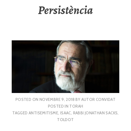
Persistència
POSTED ON
NOVEMBRE 9, 2018
BY
AUTOR CONVIDAT
POSTED IN
TORAH
TAGGED
ANTISEMITISME
,
ISAAC
,
RABBI JONATHAN SACKS
,
TOLDOT