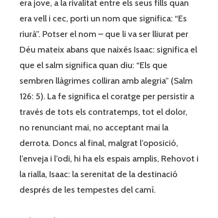
era jove, a la rivalitat entre els seus fills quan
era vell i cec, porti un nom que significa: “Es
riurà”. Potser el nom – que li va ser lliurat per
Déu mateix abans que naixés Isaac: significa el
que el salm significa quan diu: “Els que
sembren llàgrimes colliran amb alegria” (Salm
126: 5). La fe significa el coratge per persistir a
través de tots els contratemps, tot el dolor,
no renunciant mai, no acceptant mai la
derrota. Doncs al final, malgrat l’oposició,
l’enveja i l’odi, hi ha els espais amplis, Rehovot i
la rialla, Isaac: la serenitat de la destinació
després de les tempestes del camí.