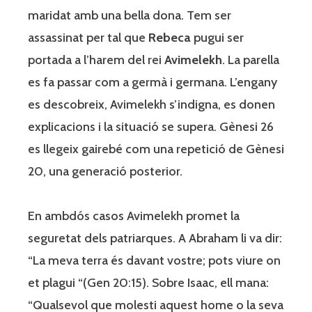
maridat amb una bella dona. Tem ser
assassinat per tal que
Rebeca
pugui ser
portada a l’harem del rei
Avimelekh
. La parella
es fa passar com a germà i germana. L’engany
es descobreix, Avimelekh s’indigna, es donen
explicacions i la situació se supera. Gènesi 26
es llegeix gairebé com una repetició de Gènesi
20, una generació posterior.
En ambdós casos Avimelekh promet la
seguretat dels patriarques. A Abraham li va dir:
“La meva terra és davant vostre; pots viure on
et plagui “(Gen 20:15). Sobre Isaac, ell mana:
“Qualsevol que molesti aquest home o la seva