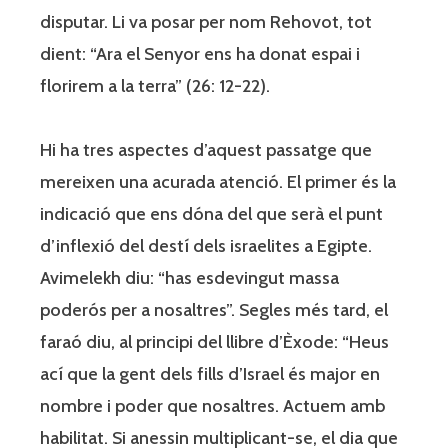
disputar. Li va posar per nom Rehovot, tot
dient: “Ara el Senyor ens ha donat espai i
florirem a la terra” (26: 12-22).
Hi ha tres aspectes d’aquest passatge que
mereixen una acurada atenció. El primer és la
indicació que ens dóna del que serà el punt
d’inflexió del destí dels israelites a Egipte.
Avimelekh diu: “has esdevingut massa
poderós per a nosaltres”. Segles més tard, el
faraó diu, al principi del llibre d’Èxode: “Heus
ací que la gent dels fills d’Israel és major en
nombre i poder que nosaltres. Actuem amb
habilitat. Si anessin multiplicant-se, el dia que