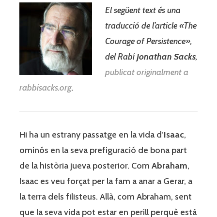
El següent text és una
traducció de l’article «The
Courage of Persistence»,
del Rabí
Jonathan Sacks
,
publicat originalment a
rabbisacks.org
.
Hi ha un estrany passatge en la vida d’
Isaac
,
ominós en la seva prefiguració de bona part
de la història jueva posterior. Com
Abraham
,
Isaac es veu forçat per la fam a anar a Gerar, a
la terra dels filisteus. Allà, com Abraham, sent
que la seva vida pot estar en perill perquè està