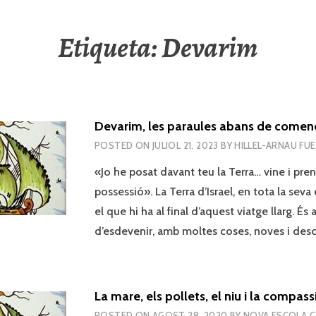
Etiqueta:
Devarim
Devarim, les paraules abans de comen
POSTED ON
JULIOL 21, 2023
BY
HILLEL-ARNAU FU
«Jo he posat davant teu la Terra… vine i pre
possessió». La Terra d’Israel, en tota la seva
el que hi ha al final d’aquest viatge llarg. És 
d’esdevenir, amb moltes coses, noves i de
La mare, els pollets, el niu i la compass
POSTED ON
AGOST 28, 2020
BY
NOVA ESCOLA 