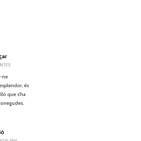
çar
ENTES
n-ne
 esplendor, és
allò que s’ha
sconegudes.
ió
CATALANA