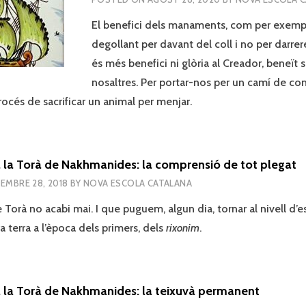
El benefici dels manaments, com per exemple
degollant per davant del coll i no per darrere
és més benefici ni glòria al Creador, beneït s
nosaltres. Per portar-nos per un camí de com
rocés de sacrificar un animal per menjar.
 la Torà de Nakhmanides: la comprensió de tot plegat
EMBRE 28, 2018
BY
NOVA ESCOLA CATALANA
 Torà no acabi mai. I que puguem, algun dia, tornar al nivell d’e
ra terra a l’època dels primers, dels
rixonim
.
 la Torà de Nakhmanides: la teixuvà permanent