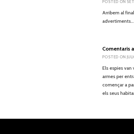
POSTED ON
SET
Arribem al fina
advertiments
Comentaris a
POSTED ON
JUL
Els espies van
armes per entra
començar a par
els seus habit