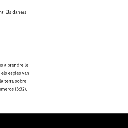
t. Els darrers
s a prendre le
ò els espies van
a terra sobre
úmeros 13:32).