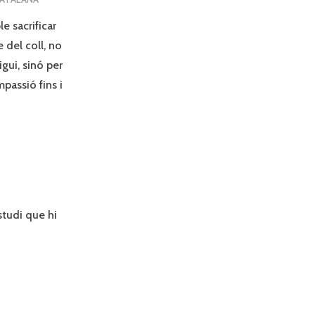
 sacrificar
 del coll, no
igui, sinó per
passió fins i
studi que hi