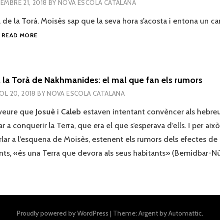
EMBRE 21, 2018
BY
NOVA ESCOLA CATALANA
l de la Torà. Moisès sap que la seva hora s’acosta i entona un can
COMENTARIS
…
READ MORE
A
LA
TORÀ
DE
 la Torà de Nakhmanides: el mal que fan els rumors
NAKHMANIDES:
IOL 20, 2018
BY
NOVA ESCOLA CATALANA
LA
TEIXUVÀ
 veure que
Josuè
i
Caleb
estaven intentant convèncer als hebreu
PERMANENT
r a conquerir la Terra, que era el que s’esperava d’ells. I per aix
lar a l’esquena de Moisès, estenent els rumors dels efectes de l
ants, «és una Terra que devora als seus habitants» (Bemidbar-N
Proudly powered by WordPress
|
Theme: Argent by
Automattic
.