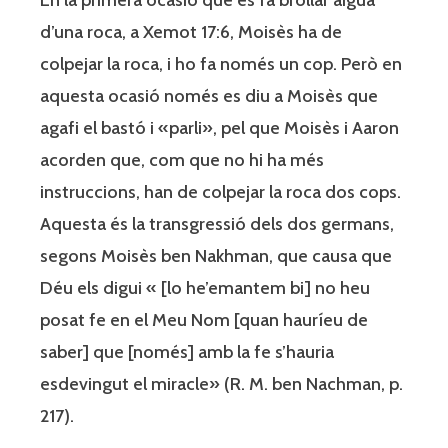
d’una roca, a Xemot 17:6, Moisès ha de
colpejar la roca, i ho fa només un cop. Però en
aquesta ocasió només es diu a Moisès que
agafi el bastó i «parli», pel que Moisès i Aaron
acorden que, com que no hi ha més
instruccions, han de colpejar la roca dos cops.
Aquesta és la transgressió dels dos germans,
segons Moisès ben Nakhman, que causa que
Déu els digui « [lo he’emantem bi] no heu
posat fe en el Meu Nom [quan hauríeu de
saber] que [només] amb la fe s’hauria
esdevingut el miracle» (R. M. ben Nachman, p.
217).