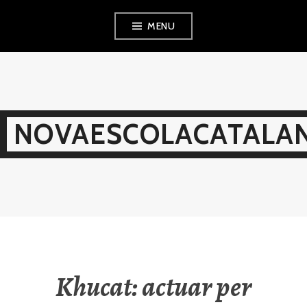
Skip
MENU
to
content
NOVAESCOLACATALAN
Khucat: actuar per