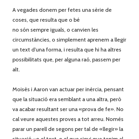
A vegades donem per fetes una sèrie de
coses, que resulta que o bé
no són sempre iguals, o canvien les
circumstàncies, o simplement aprenem a llegir
un text d’una forma, i resulta que hi ha altres
possibilitats que, per alguna raó, passem per
alt.
Moisès i Aaron van actuar per inèrcia, pensant
que la situació era semblant a una altra, però
va acabar resultant ser una «prova de fe». No
cal veure aquestes proves a tot arreu. Només
parar un parell de segons per tal de «llegir» la
situació –o el text, o el que sigui que tenim al