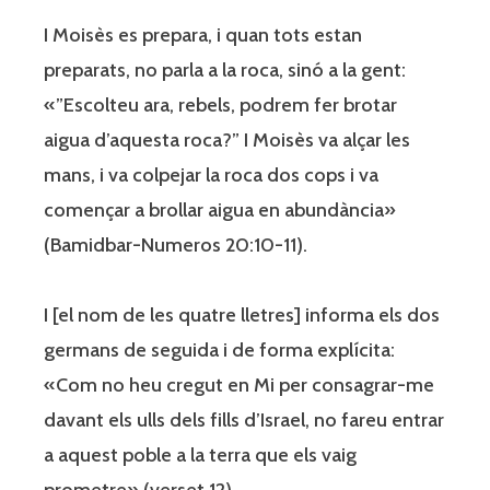
I Moisès es prepara, i quan tots estan
preparats, no parla a la roca, sinó a la gent:
«”Escolteu ara, rebels, podrem fer brotar
aigua d’aquesta roca?” I Moisès va alçar les
mans, i va colpejar la roca dos cops i va
començar a brollar aigua en abundància»
(Bamidbar-Numeros 20:10-11).
I [el nom de les quatre lletres] informa els dos
germans de seguida i de forma explícita:
«Com no heu cregut en Mi per consagrar-me
davant els ulls dels fills d’Israel, no fareu entrar
a aquest poble a la terra que els vaig
prometre» (verset 12).