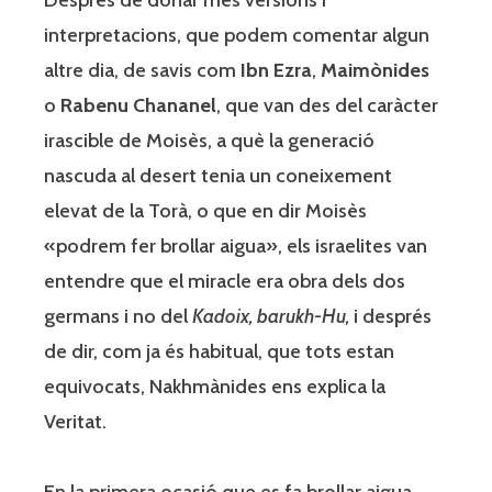
interpretacions, que podem comentar algun
altre dia, de savis com
Ibn Ezra
,
Maimònides
o
Rabenu Chananel
, que van des del caràcter
irascible de Moisès, a què la generació
nascuda al desert tenia un coneixement
elevat de la Torà, o que en dir Moisès
«podrem fer brollar aigua», els israelites van
entendre que el miracle era obra dels dos
germans i no del
Kadoix, barukh-Hu,
i després
de dir, com ja és habitual, que tots estan
equivocats, Nakhmànides ens explica la
Veritat.
En la primera ocasió que es fa brollar aigua