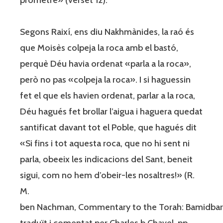
Segons Raixí, ens diu Nakhmànides, la raó és
que Moisès colpeja la roca amb el bastó,
perquè Déu havia ordenat «parla a la roca»,
però no pas «colpeja la roca». I si haguessin
fet el que els havien ordenat, parlar a la roca,
Déu hagués fet brollar l’aigua i haguera quedat
santificat davant tot el Poble, que hagués dit
«Si fins i tot aquesta roca, que no hi sent ni
parla, obeeix les indicacions del Sant, beneit
sigui, com no hem d’obeir-les nosaltres!» (R.
M.
ben Nachman, Commentary to the Torah: Bamidbar
traduït i comentat per Charles b Chavel, pp.