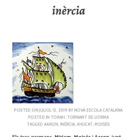
inèrcia
POSTED ON
JULIOL 12, 2019
BY
NOVA ESCOLA CATALANA
POSTED IN
TORAH
,
TORNANT DE LIORNA
TAGGED
AARON
,
INÈRCIA
,
KHUCAT
,
MOISÈS
Els tres germans,
Miriam
,
Moisès
i
Aaron
, junt