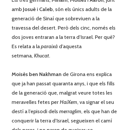
amb
Josuè
i
Caleb
, són els únics adults de la
generació de Sinaí que sobreviuen a la
travessa del desert. Però dels cinc, només els
dos joves entraran a la terra d’Israel. Per què?
Es relata a la
paraixà
d’aquesta
setmana,
Khucat
.
Moisès ben Nakhman
de Girona ens explica
que ja han passat quaranta anys, i que els fills
de la generació que, malgrat veure totes les
meravelles fetes per
HaiXem
, va signar el seu
destí a l’episodi dels
merraglim
, els que han de
conquerir la terra d’Israel, segueixen el camí
dels pares, i no paren de queixar-se.