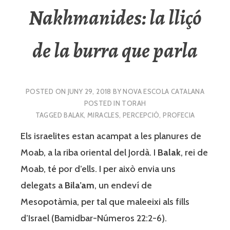
Nakhmanides: la lliçó
de la burra que parla
POSTED ON
JUNY 29, 2018
BY
NOVA ESCOLA CATALANA
POSTED IN
TORAH
TAGGED
BALAK
,
MIRACLES
,
PERCEPCIÓ
,
PROFECIA
Els israelites estan acampat a les planures de
Moab, a la riba oriental del Jordà. I
Balak
, rei de
Moab, té por d’ells. I per això envia uns
delegats a
Bila’am
, un endeví de
Mesopotàmia, per tal que maleeixi als fills
d’Israel (Bamidbar-Números 22:2-6).