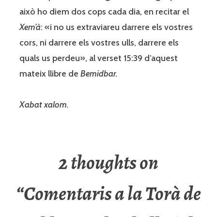
això ho diem dos cops cada dia, en recitar el
Xem’à
: «i no us extraviareu darrere els vostres
cors, ni darrere els vostres ulls, darrere els
quals us perdeu», al verset 15:39 d’aquest
mateix llibre de
Bemidbar
.
Xabat xalom
.
2 thoughts on
“
Comentaris a la Torà de