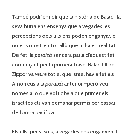
També podríem dir que la història de Balac i la
seva burra ens ensenya que a vegades les
percepcions dels ulls ens poden enganyar, o
no ens mostren tot allò que hi ha en realitat.
De fet, la
paraixà
sencera parla d’aquest fet,
començant per la primera frase: Balac fill de
Zippor va
veure
tot el que Israel havia fet als
Amorreus a la
paraixà
anterior –però veu
només allò que vol i obvia que primer els
israelites els van demanar permís per passar
de forma pacífica.
Els ulls, per si sols, a vegades ens enganyen. I