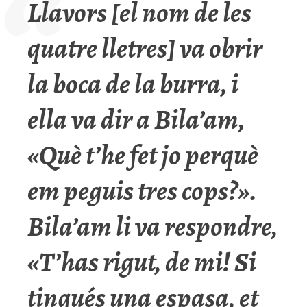
Llavors [el nom de les
quatre lletres] va obrir
la boca de la burra, i
ella va dir a Bila’am,
«Què t’he fet jo perquè
em peguis tres cops?».
Bila’am li va respondre,
«T’has rigut, de mi! Si
tingués una espasa, et