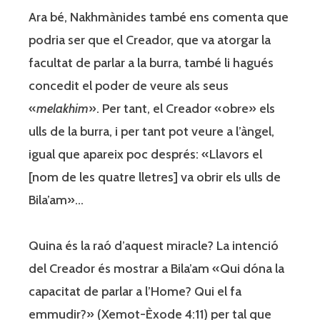
Ara bé, Nakhmànides també ens comenta que
podria ser que el Creador, que va atorgar la
facultat de parlar a la burra, també li hagués
concedit el poder de veure als seus
«
melakhim
». Per tant, el Creador «obre» els
ulls de la burra, i per tant pot veure a l’àngel,
igual que apareix poc després: «Llavors el
[nom de les quatre lletres] va obrir els ulls de
Bila’am»…
Quina és la raó d’aquest miracle? La intenció
del Creador és mostrar a Bila’am «Qui dóna la
capacitat de parlar a l’Home? Qui el fa
emmudir?» (Xemot-Èxode 4:11) per tal que