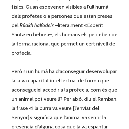
físics. Quan esdevenen visibles a l’ull humà
dels profetes o a persones que estan preses
pel
Rúakh haKodeix
–literalment «Esperit
Sant» en hebreu–, els humans els perceben de
la forma racional que permet un cert nivell de
profecia.
Però si un humà ha d’aconseguir desenvolupar
la seva capacitat intel·lectual de forma que
aconsegueixi accedir a la profecia, com és que
un animal pot veure’l!? Per això, diu el Ramban,
la frase «i la burra va veure [l’enviat del
Senyor]» significa que l’animal va sentir la
presència d’alguna cosa que la va espantar.