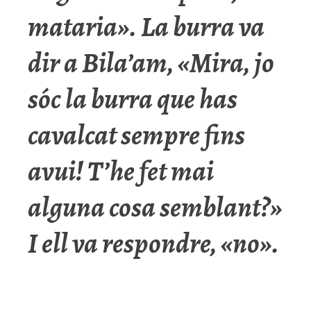
mataria». La burra va
dir a Bila’am, «Mira, jo
sóc la burra que has
cavalcat sempre fins
avui! T’he fet mai
alguna cosa semblant?»
I ell va respondre, «no».