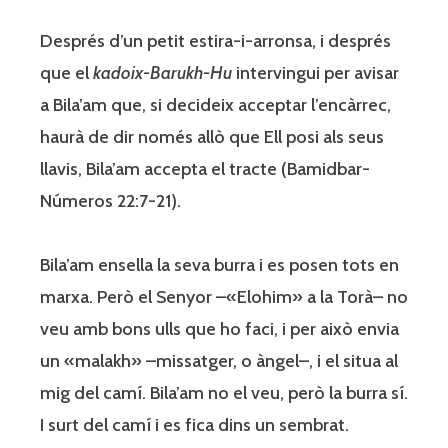
Després d’un petit estira-i-arronsa, i després
que el
kadoix-Barukh-Hu
intervingui per avisar
a Bila’am que, si decideix acceptar l’encàrrec,
haurà de dir només allò que Ell posi als seus
llavis, Bila’am accepta el tracte (Bamidbar-
Números 22:7-21).
Bila’am ensella la seva burra i es posen tots en
marxa. Però el Senyor –«Elohim» a la Torà– no
veu amb bons ulls que ho faci, i per això envia
un «malakh» –missatger, o àngel–, i el situa al
mig del camí. Bila’am no el veu, però la burra sí.
I surt del camí i es fica dins un sembrat.