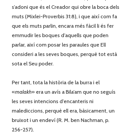
s’adoni que és el Creador qui obre la boca dels
muts (Mixlei-Proverbis 31:8), i que així com fa
que els muts parlin, encara més fàcil li és fer
emmudir les boques d’aquells que poden
parlar, així com posar les paraules que Ell
consideri a les seves boques, perquè tot està
sota el Seu poder.
Per tant, tota la història de la burra i el
«
malakh
» era un avís a Bila’am que no seguís
les seves intencions d’encanteris ni
malediccions, perquè ell era, bàsicament, un
bruixot i un endeví (R. M. ben Nachman, p.
256-257).