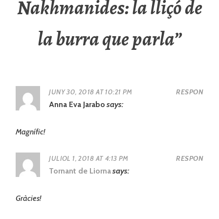
Nakhmanides: la lliçó de
la burra que parla
”
JUNY 30, 2018 AT 10:21 PM
RESPON
Anna Eva Jarabo
says:
Magnífic!
JULIOL 1, 2018 AT 4:13 PM
RESPON
Tornant de Liorna
says:
Gràcies!