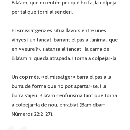
Bila’am, que no entén per què ho fa, la colpeja
per tal que torni al senderi.
El «missatger» es situa llavors entre unes
vinyes i un tancat, barrant el pas a l’animal, que
en «veure’l», s’atansa al tancat i la cama de
Bila’am hi queda atrapada. I torna a colpejar-la.
Un cop més, «el missatger» barra el pas a la
burra de forma que no pot apartar-se. I la
burra s’ajeu. Bila’am s’enfurisma tant que torna
a colpejar-la de nou, enrabiat (Bamidbar-
Números 22:2-27).