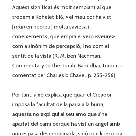
Aquest significat és molt semblant al que
trobem a Kohelet 1:16, «el meu cor ha vist
[
ra’ah
en hebreu] molta saviesa i
coneixement», que empra el verb «veure»
com a sinònim de percepció, i no com el
sentit de la vista (R. M. ben Nachman,
Commentary to the Torah: Bamidbar, traduït i
comentat per Charles b Chavel, p. 255-256).
Per tant, això explica que quan el Creador
imposa la facultat de la parla a la burra,
aquesta no expliqui al seu amo que s’ha
apartat del camí perquè ha vist un àngel amb
una espasa desembeinada, sinó que li recorda