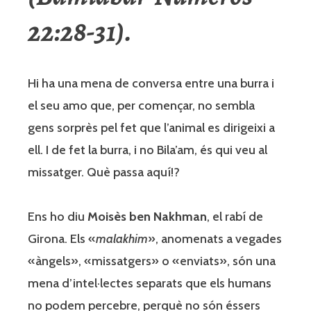
22:28-31).
Hi ha una mena de conversa entre una burra i
el seu amo que, per començar, no sembla
gens sorprès pel fet que l’animal es dirigeixi a
ell. I de fet la burra, i no Bila’am, és qui veu al
missatger. Què passa aquí!?
Ens ho diu
Moisès ben Nakhman
, el rabí de
Girona. Els «
malakhim
», anomenats a vegades
«àngels», «missatgers» o «enviats», són una
mena d’intel·lectes separats que els humans
no podem percebre, perquè no són éssers