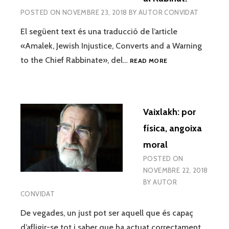
POSTED ON
NOVEMBRE 23, 2018
BY
AUTOR CONVIDAT
El següent text és una traducció de l’article
«Amalek, Jewish Injustice, Converts and a Warning
AMALEC,
to the Chief Rabbinate», del…
READ MORE
LA
INJUSTÍCIA
JUEVA,
ELS
Vaixlakh: por
CONVERSOS
I
física, angoixa
UN
moral
ADVERTIMENT
AL
POSTED ON
RABINAT.
NOVEMBRE 22, 2018
BY
AUTOR
CONVIDAT
De vegades, un just pot ser aquell que és capaç
d’afligir-se tot i saber que ha actuat correctament.