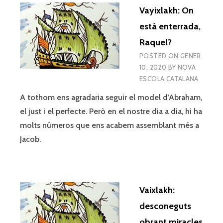
Vayixlakh: On
està enterrada,
Raquel?
POSTED ON
GENER
10, 2020
BY
NOVA
ESCOLA CATALANA
A tothom ens agradaria seguir el model d’Abraham,
el just i el perfecte. Però en el nostre dia a dia, hi ha
molts números que ens acabem assemblant més a
Jacob.
Vaixlakh:
desconeguts
obrant miracles