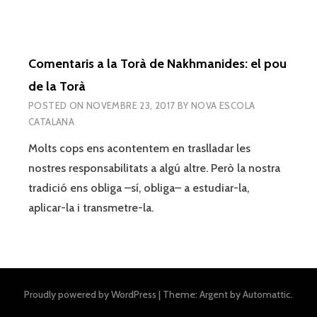
Comentaris a la Torà de Nakhmanides: el pou
de la Torà
POSTED ON
NOVEMBRE 23, 2017
BY
NOVA ESCOLA
CATALANA
Molts cops ens acontentem en traslladar les
nostres responsabilitats a algú altre. Però la nostra
tradició ens obliga –sí, obliga– a estudiar-la,
aplicar-la i transmetre-la.
Proudly powered by WordPress
|
Theme: Argent by
Automattic
.