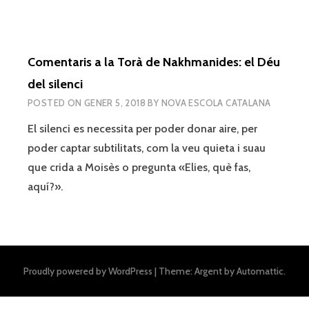
Comentaris a la Torà de Nakhmanides: el Déu
del silenci
POSTED ON
GENER 5, 2018
BY
NOVA ESCOLA CATALANA
El silenci es necessita per poder donar aire, per
poder captar subtilitats, com la veu quieta i suau
que crida a Moisès o pregunta «Elies, què fas,
aquí?».
Proudly powered by WordPress
|
Theme: Argent by
Automattic
.