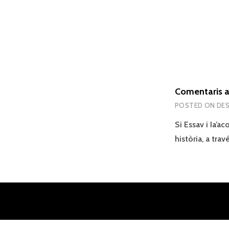
Comentaris a 
POSTED ON
DES
Si Essav i Ia’a
història, a tra