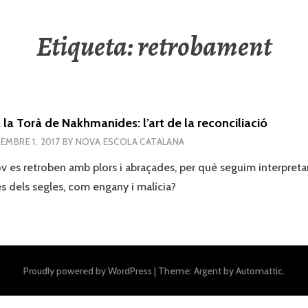
Etiqueta:
retrobament
la Torà de Nakhmanides: l’art de la reconciliació
EMBRE 1, 2017
BY
NOVA ESCOLA CATALANA
cov es retroben amb plors i abraçades, per què seguim interpreta
vés dels segles, com engany i malícia?
Proudly powered by WordPress
|
Theme: Argent by
Automattic
.