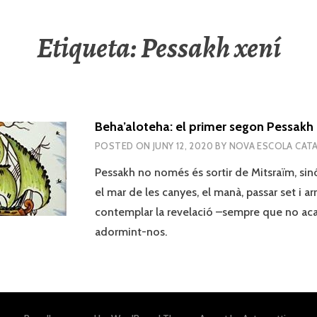
Etiqueta:
Pessakh xení
Beha’aloteha: el primer segon Pessakh
POSTED ON
JUNY 12, 2020
BY
NOVA ESCOLA CAT
Pessakh no només és sortir de Mitsraïm, sin
el mar de les canyes, el manà, passar set i arr
contemplar la revelació –sempre que no a
adormint-nos.