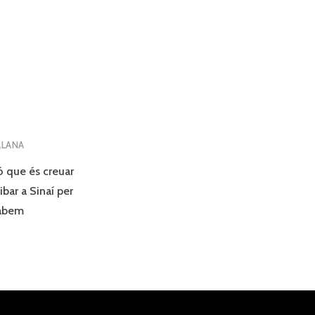
ALANA
ó que és creuar
ibar a Sinaí per
cabem