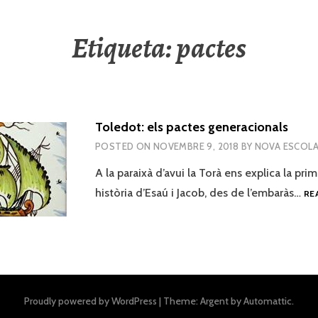
Etiqueta:
pactes
Toledot: els pactes generacionals
POSTED ON
NOVEMBRE 9, 2018
BY
NOVA ESCOLA
A la paraixà d’avui la Torà ens explica la prim
història d’Esaú i Jacob, des de l’embaràs…
RE
Proudly powered by WordPress
|
Theme: Argent by
Automattic
.