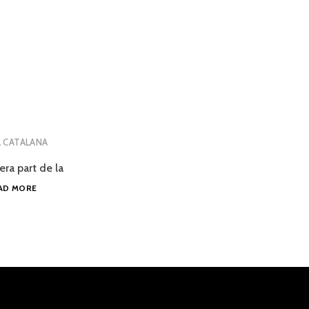
 CATALANA
era part de la
TOLEDOT:
AD MORE
ELS
PACTES
GENERACIONALS