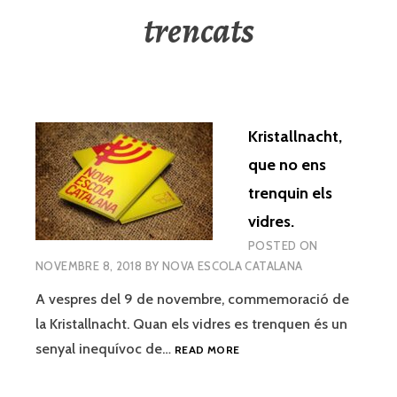
trencats
Kristallnacht,
que no ens
trenquin els
vidres.
POSTED ON
NOVEMBRE 8, 2018
BY
NOVA ESCOLA CATALANA
A vespres del 9 de novembre, commemoració de
la Kristallnacht. Quan els vidres es trenquen és un
KRISTALLNACHT,
senyal inequívoc de…
READ MORE
QUE
NO