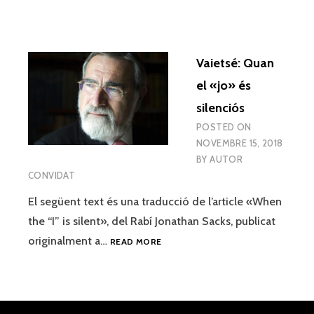
Vaietsé: Quan
el «jo» és
silenciós
POSTED ON
NOVEMBRE 15, 2018
BY
AUTOR
CONVIDAT
El següent text és una traducció de l’article «When
the “I” is silent», del Rabí Jonathan Sacks, publicat
VAIETSÉ:
originalment a…
READ MORE
QUAN
EL
«JO»
ÉS
SILENCIÓS