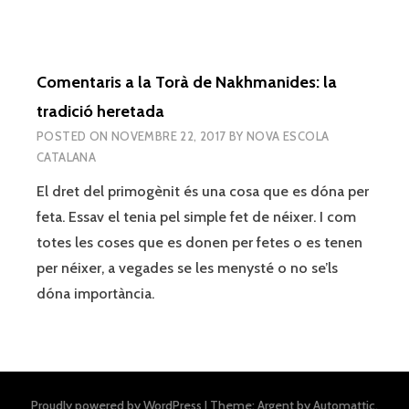
Comentaris a la Torà de Nakhmanides: la
tradició heretada
POSTED ON
NOVEMBRE 22, 2017
BY
NOVA ESCOLA
CATALANA
El dret del primogènit és una cosa que es dóna per
feta. Essav el tenia pel simple fet de néixer. I com
totes les coses que es donen per fetes o es tenen
per néixer, a vegades se les menysté o no se’ls
dóna importància.
Proudly powered by WordPress
|
Theme: Argent by
Automattic
.