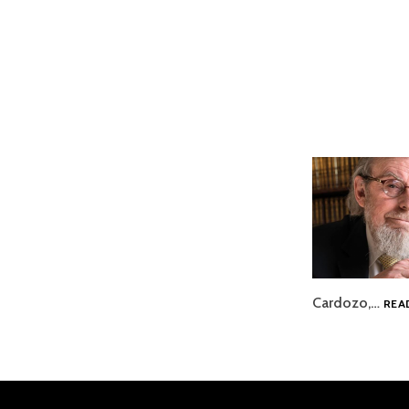
Cardozo,…
REA