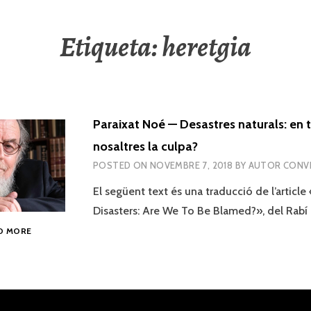
Etiqueta:
heretgia
Paraixat Noé — Desastres naturals: en 
nosaltres la culpa?
POSTED ON
NOVEMBRE 7, 2018
BY
AUTOR CONV
El següent text és una traducció de l’article
Disasters: Are We To Be Blamed?», del Rabí
PARAIXAT
D MORE
NOÉ
—
DESASTRES
NATURALS:
EN