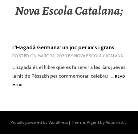
Nova Escola Catalana;
L’Hagadà Germana: un joc per xics i grans.
POSTED ON
MARÇ 24, 2020
BY
NOVA ESCOLA CATALANA
L’hagadà és el llibre que es fa servir a les llars jueves
la nit de Péssakh per commemorar, celebrar i…
READ
L’HAGADÀ
MORE
GERMANA:
UN
JOC
PER
XICS
Proudly powered by WordPress
|
Theme: Argent by
Automattic
.
I
GRANS.