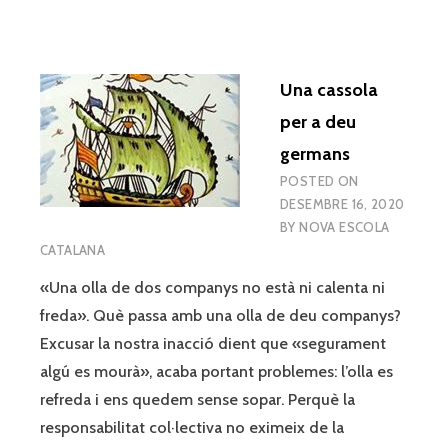
Una cassola
per a deu
germans
POSTED ON
DESEMBRE 16, 2020
BY
NOVA ESCOLA
CATALANA
«Una olla de dos companys no està ni calenta ni
freda». Què passa amb una olla de deu companys?
Excusar la nostra inacció dient que «segurament
algú es mourà», acaba portant problemes: l’olla es
refreda i ens quedem sense sopar. Perquè la
responsabilitat col·lectiva no eximeix de la